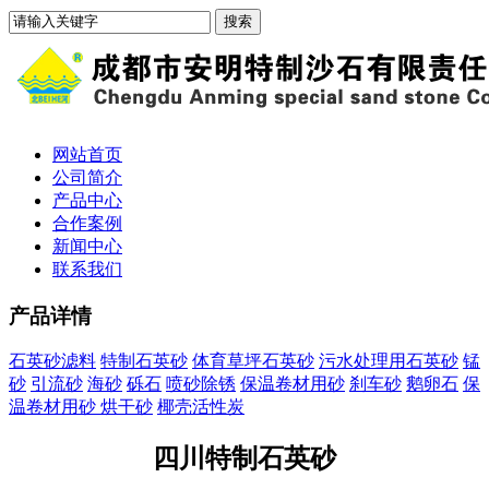
网站首页
公司简介
产品中心
合作案例
新闻中心
联系我们
产品详情
石英砂滤料
特制石英砂
体育草坪石英砂
污水处理用石英砂
锰
砂
引流砂
海砂
砾石
喷砂除锈
保温卷材用砂
刹车砂
鹅卵石
保
温卷材用砂 烘干砂
椰壳活性炭
四川特制石英砂